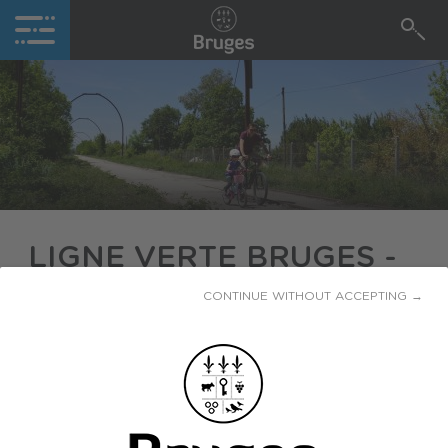
LIGNE VERTE BRUGES -
LE BOUSCAT
CONTINUE WITHOUT ACCEPTING →
La Ligne verte est une nouvelle liaison douce de
3,1km qui s’étend de la place Ravezies (Le
Bouscat) à Sainte-Germaine (Bruges). Ce