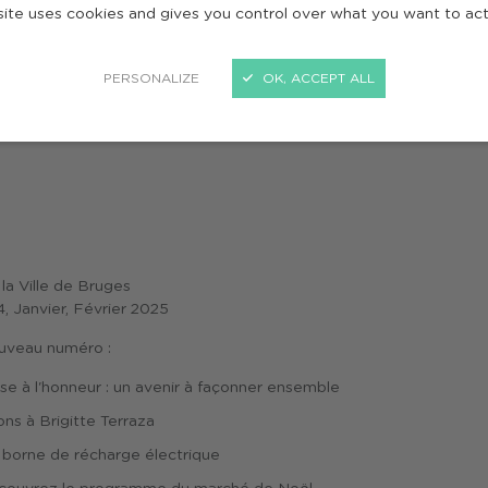
site uses cookies and gives you control over what you want to ac
ire : Bruges le mag 49
PERSONALIZE
OK, ACCEPT ALL
GES LE MAG 49
la Ville de Bruges
 Janvier, Février 2025
uveau numéro :
se à l'honneur : un avenir à façonner ensemble
ons à Brigitte Terraza
e borne de récharge électrique