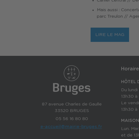
Cahier central // 
Mais aussi : Concert
parc Treulon // Agen
LIRE LE MAG
Horaire
HÔTEL D
Du lundi
13h30 à 
Le vend
87 avenue Charles de Gaulle
13h30 à 
33520 BRUGES
05 56 16 80 80
MAISON
e-accueil@mairie-bruges.fr
Lun. Mar
et de 13