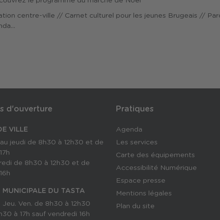
Découvrez le programme du marché de Noël
ation centre-ville // Carnet culturel pour les jeunes Brugeais // Pa
da...
s d'ouverture
Pratiques
E VILLE
Agenda
 au jeudi de 8h30 à 12h30 et de
Les services
17h
Carte des équipements
redi de 8h30 à 12h30 et de
Accessibilité Numérique
16h
Espace presse
 MUNICIPALE DU TASTA
Mentions légales
. Jeu. Ven. de 8h30 à 12h30
Plan du site
h30 à 17h sauf vendredi 16h