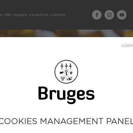
a Ville respire, s’exprime, s’anime
CONT
COOKIES MANAGEMENT PANE