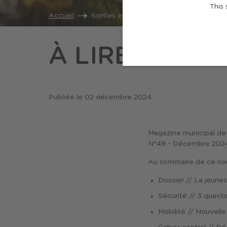
This 
Accueil
Sorties et loisirs
Actualités
À l
À LIRE : BRU
Publiée le
02 décembre 2024
Magazine municipal de 
N°49 - Décembre 2024,
Au sommaire de ce no
Dossier // La jeunes
Sécurité // 3 questi
Mobilité // Nouvell