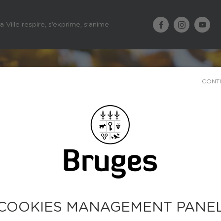
a Ville respire, s’exprime, s’anime
CONT
COOKIES MANAGEMENT PANE