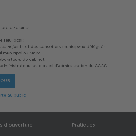
bre d’adjoints ;
;
 l’élu local ;
des adjoints et des conseillers municipaux délégués ;
l municipal au Maire ;
aborateurs de cabinet ;
’administrateurs au conseil d’administration du CCAS.
JOUR
te au public.
s d'ouverture
Pratiques