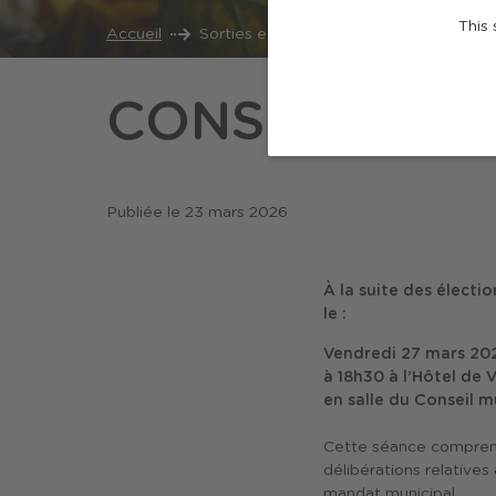
This 
Accueil
Sorties et loisirs
Actualités
Con
CONSEIL MUN
Publiée le
23 mars 2026
À la suite des électi
le :
Vendredi 27 mars 20
à 18h30 à l’Hôtel de V
en salle du Conseil m
Cette séance comprendr
délibérations relatives
mandat municipal.