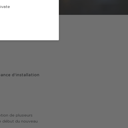
tivate
ATION
éance d’installation
tion de plusieurs
 le début du nouveau