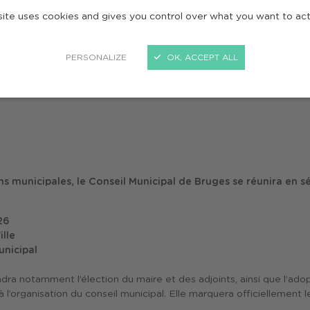
site uses cookies and gives you control over what you want to ac
seil municipal d'installation
PERSONALIZE
OK, ACCEPT ALL
ICIPAL D'INSTALL
ons municipales, le Conseil Municipal de Bruges se réunira en s
26
ille
unicipal
a notamment l’élection du maire et des adjoints, ainsi que l’adop
 à l’organisation du conseil municipal. Elle marquera officiellement