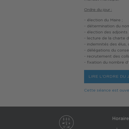
Ordre du jour :
- élection du Maire ;
- détermination du nom
- élection des adjoints 
- lecture de la charte de
- indemnités des élus, 
- délégations du consei
- recrutement des coll
- fixation du nombre d
LIRE L'ORDRE DU 
Cette séance est ouver
Horaire