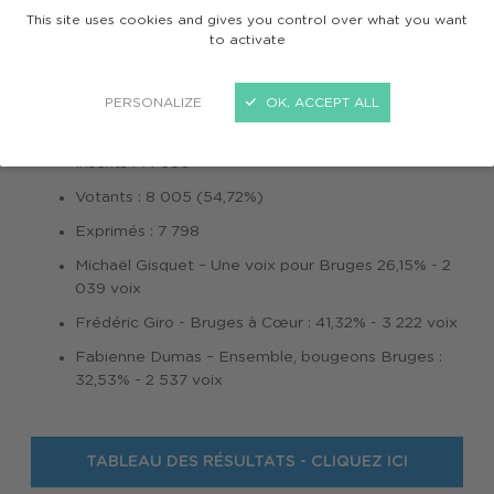
This site uses cookies and gives you control over what you want
to activate
Dimanche 15 mars 2026 se tenait le premier tour des
élections municipales. Découvrez les résultats à
PERSONALIZE
OK, ACCEPT ALL
Bruges :
Résultats des candidats à l’échelle de toute la ville :
Inscrits : 14 630
Votants : 8 005 (54,72%)
Exprimés : 7 798
Michaël Gisquet – Une voix pour Bruges 26,15% - 2
039 voix
Frédéric Giro - Bruges à Cœur : 41,32% - 3 222 voix
Fabienne Dumas – Ensemble, bougeons Bruges :
32,53% - 2 537 voix
TABLEAU DES RÉSULTATS - CLIQUEZ ICI