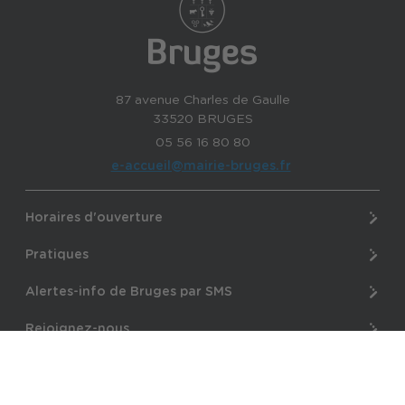
87 avenue Charles de Gaulle
33520 BRUGES
05 56 16 80 80
e-accueil@mairie-bruges.fr
Horaires d'ouverture
Pratiques
Alertes-info de Bruges par SMS
Rejoignez-nous
© Ville de Bruges 2026 -
Gestion des cookies
-
Agence web
idéveloppement