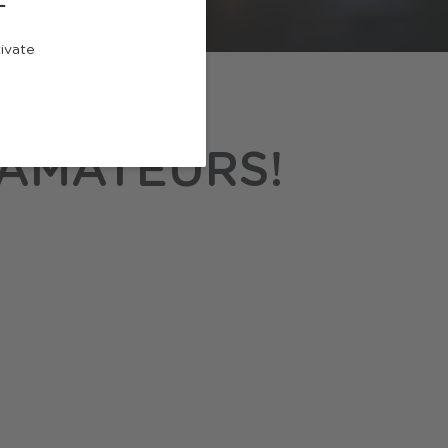
tivate
RNÉE :
 AMATEURS!