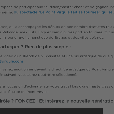
propose de participer aux "audition/master class" et de gagner une
ir-même,
du spectacle "Le Point Virgule fait sa tournée" qui se
isien, qui a accompagné les débuts de bon nombre d'artistes tels 
e Palmade, Alex Lutz, Fary et bien d'autres part en tournée, fait 
r la perle rare humoristique de Bruges et des villes voisines.
rticiper ? Rien de plus simple :
e vidéo d'un sketch de 5-6minutes et une bio artistique de quelque
tvirgule.com
, venez auditionner devant la directrice artistique du Point Virgule
En suivant, vous serez peut-être sélectionné.
era l'occasion d'échanger sur votre travail lors d'une masterclass
c l'équipe du Point Virgule.
drôle ? FONCEZ ! Et intégrez la nouvelle générati