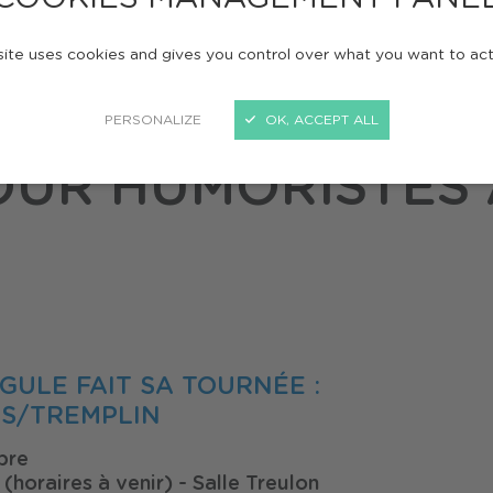
Point Virgule fait sa tournée : auditions pour humoristes amateurs!
site uses cookies and gives you control over what you want to ac
GULE FAIT SA TOU
PERSONALIZE
OK, ACCEPT ALL
OUR HUMORISTES
RGULE FAIT SA TOURNÉE :
S/TREMPLIN
bre
(horaires à venir) - Salle Treulon