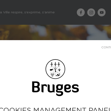
a Ville respire, s’exprime, s’anime
CONT
COOKIES MANAGEMENT PANE