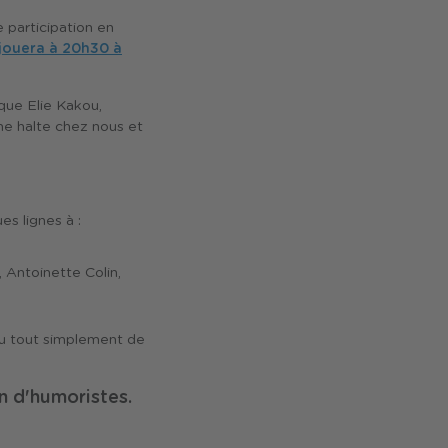
 participation en
 jouera à 20h30 à
que Elie Kakou,
une halte chez nous et
s lignes à :
, Antoinette Colin,
 ou tout simplement de
on d'humoristes.