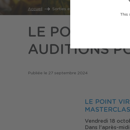
Accueil
Sorties et loisirs
Actualités
Le 
This 
LE POINT VIR
AUDITIONS P
Publiée le
27 septembre 2024
LE POINT VI
MASTERCLAS
Vendredi 18 octo
Dans l'après-midi 