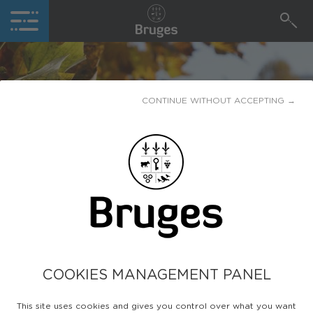
CONTINUE WITHOUT ACCEPTING →
MISE EN SERVICE DE LA
PASSERELLE PIÉTONNE
ET CYCLABLE
Publiée le
21 aout 2020
COOKIES MANAGEMENT PANEL
This site uses cookies and gives you control over what you want