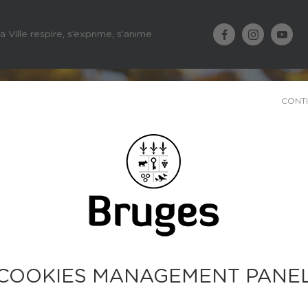
a Ville respire, s’exprime, s’anime
CONT
COOKIES MANAGEMENT PANE