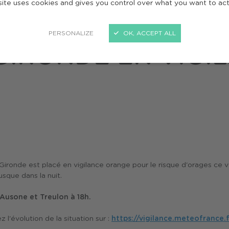
site uses cookies and gives you control over what you want to ac
ges : la gironde en vigilance orange
PERSONALIZE
OK, ACCEPT ALL
 GIRONDE EN VIGI
Gironde est placé en
vigilance orange
pour le risque d'orages ce ve
sque dans la nuit.
Ausone et Treulon à 18h.
 l'évolution de la situation sur :
https://vigilance.meteofrance.f