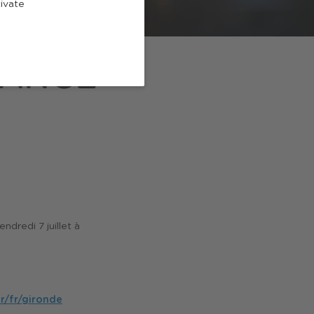
tivate
LANCE
ndredi 7 juillet à
r/fr/gironde