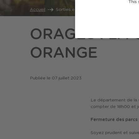
This 
Accueil
Sorties et loisirs
Actualités
Ora
ORAGES : LA
ORANGE
Publiée le
07 juillet 2023
Le département de la 
compter de 18h00 et ju
Fermeture des parcs 
Soyez prudent et suivez