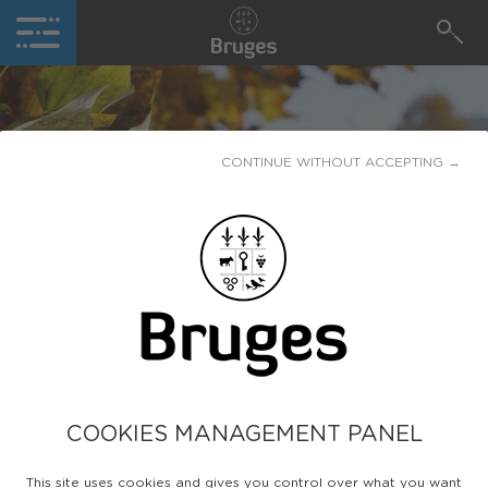
CONTINUE WITHOUT ACCEPTING →
PARC AUSONE :
DÉPLACEMENT DE
L'AIRE DE JEUX
Publiée le
17 juillet 2023
COOKIES MANAGEMENT PANEL
This site uses cookies and gives you control over what you want