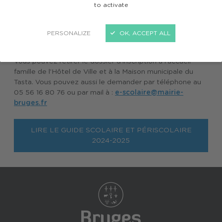
to activate
Les inscriptions pour la rentrée 2024-2025 seront
ouvertes dès lundi 19 février. Elles concernent les enfants
PERSONALIZE
OK, ACCEPT ALL
qui rentrent à l’école maternelle (nés en 2021).
Vous pouvez retirer le dossier d’inscription à l’accueil
famille de l’Hôtel de Ville et à la Maison municipale du
Tasta. Vous pouvez aussi le demander par téléphone au
05 56 16 80 76 ou par mail à :
e-scolaire@mairie-
bruges.fr
LIRE LE GUIDE SCOLAIRE ET PÉRISCOLAIRE
2024-2025