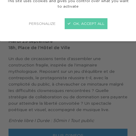
This site uses cookies and gives you control over what you want
to activate
PERSONALIZE
OK, ACCEPT ALL
DOMTE / Cirque
Compagnie Nacho Flores
Mardi 29 septembre
18h, Place de l’Hôtel de Ville
Un duo de circassiens tente d’assembler une
construction fragile, inspirée de l’imaginaire
mythologique. Reposant sur un jeu d’équilibre et de
contrepoids, le protagoniste réussira-t-il, avec la
complicité du public, à chevaucher ce minotaure malgré
les difficultés clownesques rencontrées ? Quelle
stratégie de collaboration ou de domination sera payante
pour atteindre la liberté convoitée ? Un spectacle
poétique et visuel, accompagné de musique live.
Entrée libre I Durée : 50min I Tout public
PLUS D'INFOS