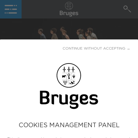
CONTINUE WITHOUT ACCEPTING →
DOMTE
29
SEPT.
Place de l'Hôtel de ville
COOKIES MANAGEMENT PANEL
Cirque