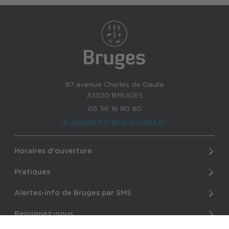
87 avenue Charles de Gaulle
33520 BRUGES
05 56 16 80 80
e-accueil@mairie-bruges.fr
Horaires d'ouverture
Pratiques
Alertes-info de Bruges par SMS
Rejoignez-nous