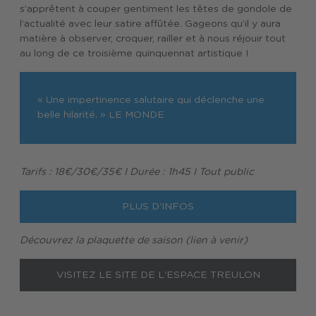
s’apprêtent à couper gentiment les têtes de gondole de
l’actualité avec leur satire affûtée. Gageons qu’il y aura
matière à observer, croquer, railler et à nous réjouir tout
au long de ce troisième quinquennat artistique !
« Une impertinence salutaire qui déclenche une
belle hilarité. » LE MONDE
Tarifs : 18€/30€/35€ I Durée : 1h45 I Tout public
PLUS D'INFOS
Découvrez la plaquette de saison (lien à venir)
VISITEZ LE SITE DE L'ESPACE TREULON