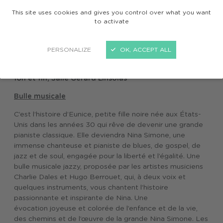
This site uses cookies and gives you control over what you want
to activate
NINA / Musique
PERSONALIZE
OK, ACCEPT ALL
Charlie Dales et Hugo Berrouet
Mardi 28 avril
10h et 11h, Salle Gérard Linsolas
Bulle musicale
C’est l’histoire d’Eunice, petite fille noire née aux États-
Unis dans les années 30 qui rêve de devenir une grande
pianiste classique. Elle deviendra Nina Simone, une
immense chanteuse et pianiste de blues, de gospel, de
jazz et de soul, engagée pour la liberté et l’égalité. Une
bulle musicale jazzy, proposée par les artistes musiciens
Charlie Dales et Hugo Berrouet, qui, à deux voix et
quelques instruments, vous chantent l’histoire
passionnante et inspirante de Nina. Une
évocation joyeuse et colorée de l’enfance et de la vie,
des chemins et de l’œuvre de la grande Nina Simone. Les