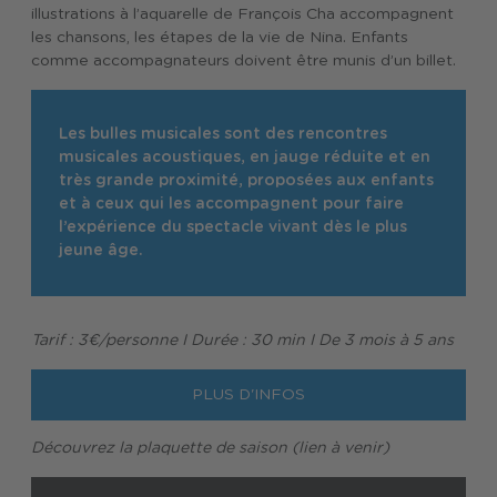
illustrations à l’aquarelle de François Cha accompagnent
les chansons, les étapes de la vie de Nina. Enfants
comme accompagnateurs doivent être munis d’un billet.
Les bulles musicales sont des rencontres
musicales acoustiques, en jauge réduite et en
très grande proximité, proposées aux enfants
et à ceux qui les accompagnent pour faire
l’expérience du spectacle vivant dès le plus
jeune âge.
Tarif : 3€/personne I Durée : 30 min I De 3 mois à 5 ans
PLUS D'INFOS
Découvrez la plaquette de saison (lien à venir)