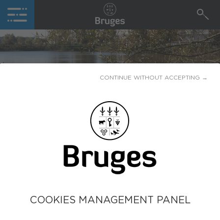
CONTINUE WITHOUT ACCEPTING →
Suite aux nombreuses demandes de Brigitte Terraza
auprès des services de l'Etat, la ville est maintenant
équipée d’un dispositif de recueil des demandes des
CNI et passeports et les prises de rendez-vous sont
possibles en ligne. Ce nouveau service, assuré par les
agents du service citoyenneté, était fortement
attendu par les Brugeaises et les Brugeais. En
témoigne le nombre de demandes traitées depuis
COOKIES MANAGEMENT PANEL
l'ouverture de ce nouveau service le 12 septembre :
725 personnes ont déjà été reçues.