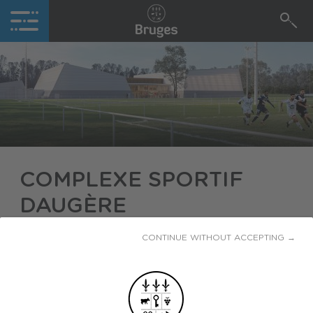
COMPLEXE SPORTIF
DAUGÈRE
CONTINUE WITHOUT ACCEPTING →
La ville de Bruges est composée de trois pôles
sportifs principaux que sont la plaine des sports de
Galinier dans le Centre-ville, l’espace Arc-en-ciel au
Tasta et le complexe sportif Daugère, situé entre les