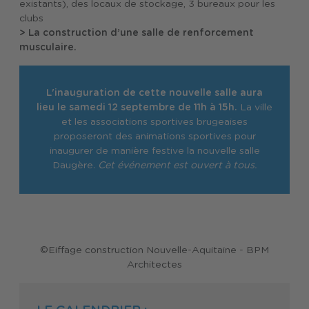
existants), des locaux de stockage, 3 bureaux pour les
clubs
> La construction d’une salle de renforcement
musculaire.
L'inauguration de cette nouvelle salle aura
lieu le samedi 12 septembre de 11h à 15h.
La ville
et les associations sportives brugeaises
proposeront des animations sportives pour
inaugurer de manière festive la nouvelle salle
Daugère.
Cet événement est ouvert à tous.
©Eiffage construction Nouvelle-Aquitaine - BPM
Architectes